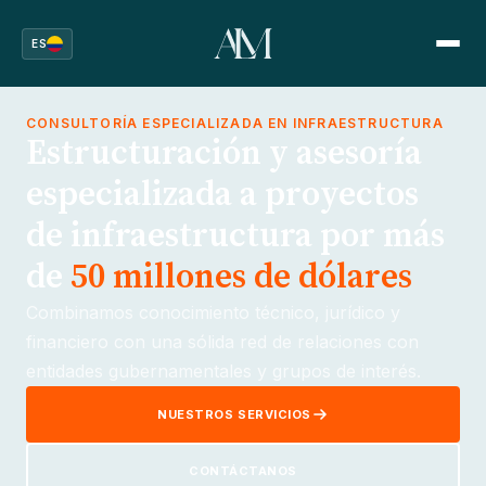
ES
CONSULTORÍA ESPECIALIZADA EN INFRAESTRUCTURA
Estructuración y asesoría
especializada a proyectos
de infraestructura por más
de
50 millones de dólares
Combinamos conocimiento técnico, jurídico y
financiero con una sólida red de relaciones con
entidades gubernamentales y grupos de interés.
NUESTROS SERVICIOS
CONTÁCTANOS