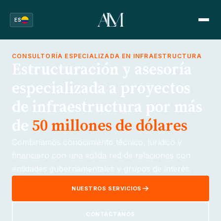
ES
CONSULTORÍA ESPECIALIZADA EN INFRAESTRUCTURA
Estructuración y asesoría
especializada a proyectos
de infraestructura por más
de
50 millones de dólares
Combinamos conocimiento técnico, jurídico y
financiero con una sólida red de relaciones con
entidades gubernamentales y grupos de interés.
NUESTROS SERVICIOS
CONTÁCTANOS