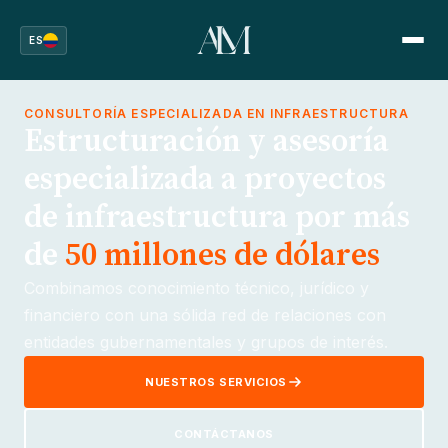
ES
CONSULTORÍA ESPECIALIZADA EN INFRAESTRUCTURA
Estructuración y asesoría
especializada a proyectos
de infraestructura por más
de
50 millones de dólares
Combinamos conocimiento técnico, jurídico y
financiero con una sólida red de relaciones con
entidades gubernamentales y grupos de interés.
NUESTROS SERVICIOS
CONTÁCTANOS