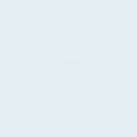
SCROLL
AÉREO
FÉRREO
PUERTO
CABLE
LO QUE HACEMOS