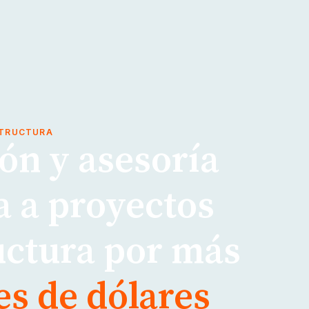
STRUCTURA
ón y asesoría
a a proyectos
uctura por más
es de dólares