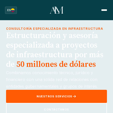
ES
CONSULTORÍA ESPECIALIZADA EN INFRAESTRUCTURA
Estructuración y asesoría
especializada a proyectos
de infraestructura por más
de
50 millones de dólares
Combinamos conocimiento técnico, jurídico y
financiero con una sólida red de relaciones con
entidades gubernamentales y grupos de interés.
NUESTROS SERVICIOS
CONTÁCTANOS