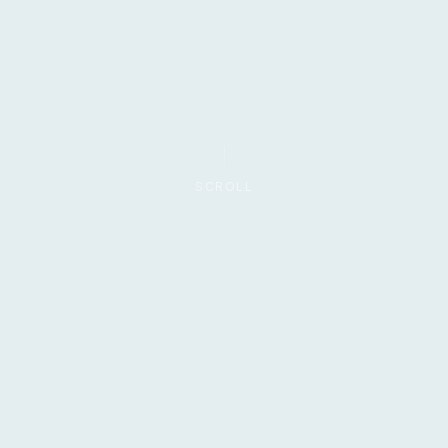
SCROLL
AÉREO
FÉRREO
PUERTO
CABLE
LO QUE HACEMOS