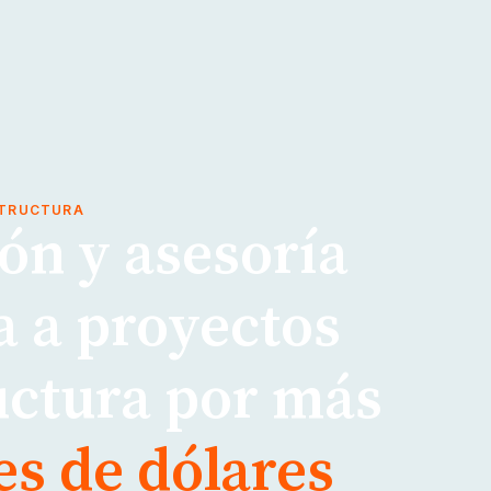
STRUCTURA
ón y asesoría
a a proyectos
uctura por más
es de dólares