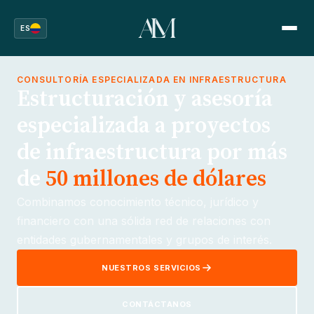
ES
CONSULTORÍA ESPECIALIZADA EN INFRAESTRUCTURA
Estructuración y asesoría
especializada a proyectos
de infraestructura por más
de
50 millones de dólares
Combinamos conocimiento técnico, jurídico y
financiero con una sólida red de relaciones con
entidades gubernamentales y grupos de interés.
NUESTROS SERVICIOS
CONTÁCTANOS