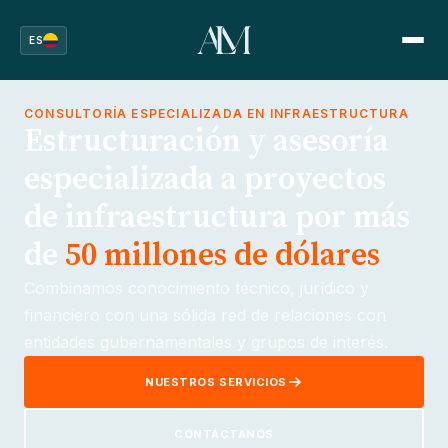
ES
CONSULTORÍA ESPECIALIZADA EN INFRAESTRUCTURA
Estructuración y asesoría
especializada a proyectos
de infraestructura por más
de
50 millones de dólares
Combinamos conocimiento técnico, jurídico y
financiero con una sólida red de relaciones con
entidades gubernamentales y grupos de interés.
NUESTROS SERVICIOS
CONTÁCTANOS