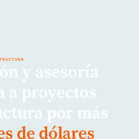
STRUCTURA
ón y asesoría
a a proyectos
uctura por más
es de dólares