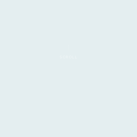
SCROLL
AÉREO
FÉRREO
PUERTO
CABLE
LO QUE HACEMOS