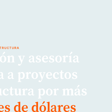
STRUCTURA
ón y asesoría
a a proyectos
uctura por más
es de dólares