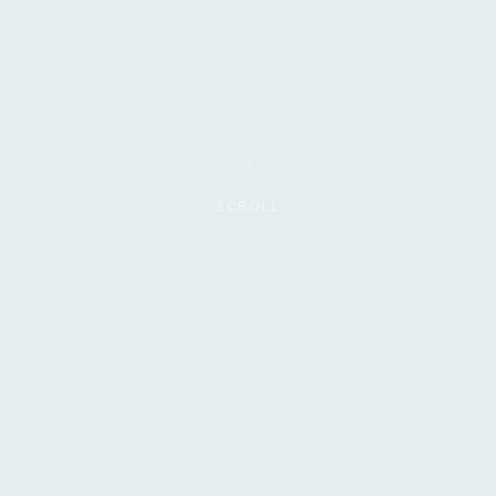
SCROLL
AÉREO
FÉRREO
PUERTO
CABLE
LO QUE HACEMOS