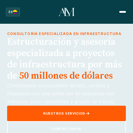
ES
CONSULTORÍA ESPECIALIZADA EN INFRAESTRUCTURA
Estructuración y asesoría
especializada a proyectos
de infraestructura por más
de
50 millones de dólares
Combinamos conocimiento técnico, jurídico y
financiero con una sólida red de relaciones con
entidades gubernamentales y grupos de interés.
NUESTROS SERVICIOS
CONTÁCTANOS