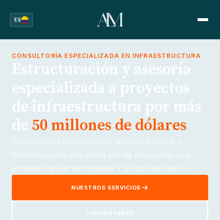
ES
CONSULTORÍA ESPECIALIZADA EN INFRAESTRUCTURA
Estructuración y asesoría
especializada a proyectos
de infraestructura por más
de
50 millones de dólares
Combinamos conocimiento técnico, jurídico y
financiero con una sólida red de relaciones con
entidades gubernamentales y grupos de interés.
NUESTROS SERVICIOS
CONTÁCTANOS