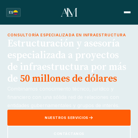
ES
CONSULTORÍA ESPECIALIZADA EN INFRAESTRUCTURA
Estructuración y asesoría
especializada a proyectos
de infraestructura por más
de
50 millones de dólares
Combinamos conocimiento técnico, jurídico y
financiero con una sólida red de relaciones con
entidades gubernamentales y grupos de interés.
NUESTROS SERVICIOS
CONTÁCTANOS