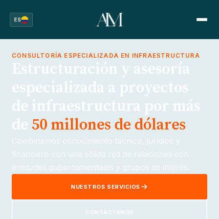
ES
CONSULTORÍA ESPECIALIZADA EN INFRAESTRUCTURA
Estructuración y asesoría
especializada a proyectos
de infraestructura por más
de
50 millones de dólares
Combinamos conocimiento técnico, jurídico y
financiero con una sólida red de relaciones con
entidades gubernamentales y grupos de interés.
NUESTROS SERVICIOS
CONTÁCTANOS